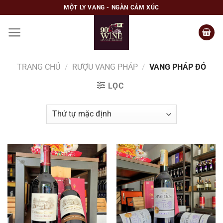
Skip
MỘT LY VANG - NGÀN CẢM XÚC
to
content
TRANG CHỦ
/
RƯỢU VANG PHÁP
/
VANG PHÁP ĐỎ
LỌC