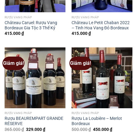
RƯỢU VANG PHÁP
RƯỢU VANG PHÁP
Château Caruel: Rượu Vang
Château Le Petit Chaban 2022
Bordeaux Gia Tộc 3 Thế Kỷ
– Tinh Hoa Vang Đỏ Bordeaux
415.000
₫
415.000
₫
Giảm giá!
Giảm giá!
RƯỢU VANG PHÁP
RƯỢU VANG PHÁP
Rượu BEAUREMPART GRANDE
Rượu La Loubière – Merlot
RÉSERVE
Bordeaux
Giá
Giá
Giá
Giá
365.000
₫
329.000
₫
500.000
₫
450.000
₫
gốc
hiện
gốc
hiện
là:
tại
là:
tại