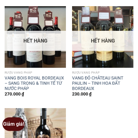
365.000 ₫.
là:
500.000 ₫.
là:
329.000 ₫.
450.000 ₫.
HẾT HÀNG
HẾT HÀNG
RƯỢU VANG PHÁP
RƯỢU VANG PHÁP
VANG BOIS ROYAL BORDEAUX
VANG ĐỎ CHÂTEAU SAINT
– SANG TRỌNG & TINH TẾ TỪ
PAULIN – TINH HOA ĐẤT
NƯỚC PHÁP
BORDEAUX
270.000
₫
230.000
₫
Giảm giá!