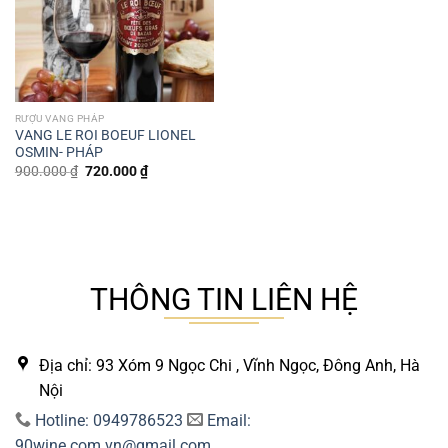
RƯỢU VANG PHÁP
VANG LE ROI BOEUF LIONEL
OSMIN- PHÁP
Giá
Giá
900.000
₫
720.000
₫
gốc
hiện
là:
tại
900.000 ₫.
là:
720.000 ₫.
THÔNG TIN LIÊN HỆ
Địa chỉ: 93 Xóm 9 Ngọc Chi , Vĩnh Ngọc, Đông Anh, Hà
Nội
Hotline: 0949786523
Email:
90wine.com.vn@gmail.com