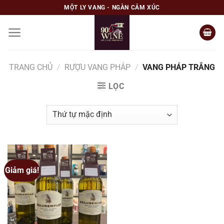
Skip
MỘT LY VANG - NGÀN CẢM XÚC
to
content
TRANG CHỦ
/
RƯỢU VANG PHÁP
/
VANG PHÁP TRẮNG
LỌC
Giảm giá!