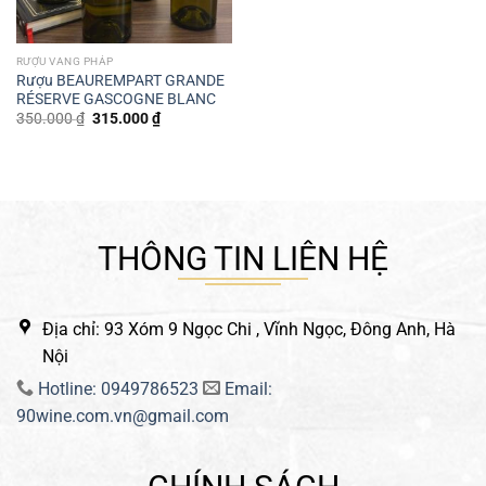
RƯỢU VANG PHÁP
Rượu BEAUREMPART GRANDE
RÉSERVE GASCOGNE BLANC
Giá
Giá
350.000
₫
315.000
₫
gốc
hiện
là:
tại
350.000 ₫.
là:
315.000 ₫.
THÔNG TIN LIÊN HỆ
Địa chỉ: 93 Xóm 9 Ngọc Chi , Vĩnh Ngọc, Đông Anh, Hà
Nội
Hotline: 0949786523
Email:
90wine.com.vn@gmail.com