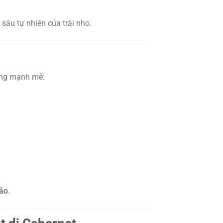
 sâu tự nhiên của trái nho.
ợng mạnh mẽ:
hảo
.