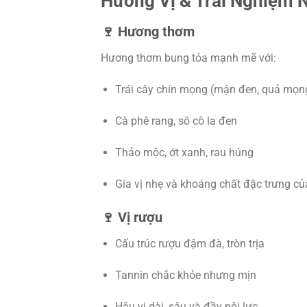
Hương Vị & Trải Nghiệm N
🍷 Hương thơm
Hương thơm bung tỏa mạnh mẽ với:
Trái cây chín mọng (mận đen, quả mọn
Cà phê rang, sô cô la đen
Thảo mộc, ớt xanh, rau húng
Gia vị nhẹ và khoáng chất đặc trưng củ
🍷 Vị rượu
Cấu trúc rượu đậm đà, tròn trịa
Tannin chắc khỏe nhưng mịn
Hậu vị dài, sâu và đầy nội lực