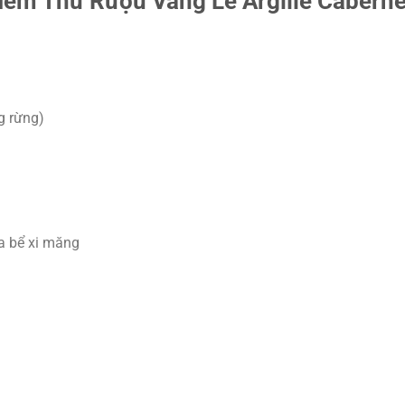
ếm Thử Rượu Vang Le Argille Caberne
g rừng)
a bể xi măng