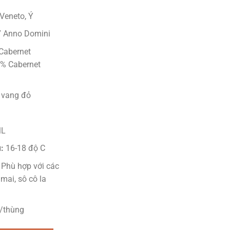
1.750.000 ₫.
Veneto, Ý
 Anno Domini
Cabernet
% Cabernet
vang đỏ
ML
:
16-18 độ C
Phù hợp với các
mai, sô cô la
/thùng