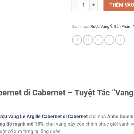
Le Argille Cabernet Di Cabernet 
THÊM VÀO
Danh mục:
Rượu Vang Ý
,
Sản Phẩm
,
bernet di Cabernet – Tuyệt Tác “Van
ượu vang Le Argille Cabernet di Cabernet
của nhà
Anno Domini
ng độ mạnh mẽ 15%
, chai vang này còn chinh phục giới sành
uật cổ xưa từng bị lãng quên.