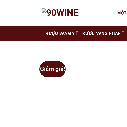
Skip
to
MỘT
content
RƯỢU VANG Ý
RƯỢU VANG PHÁP
Giảm giá!