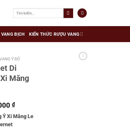
Tìm
kiếm:
VANG BỊCH
KIẾN THỨC RƯỢU VANG
VANG Ý ĐỎ
et Di
 Xi Măng
Giá
.000
₫
hiện
g Ý Xi Măng Le
tại
bernet
000 ₫.
là: