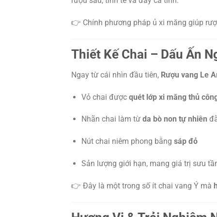
rượu sâu, tinh tế và đầy cá tính.
👉 Chính phương pháp ủ xi măng giúp rư
Thiết Kế Chai – Dấu Ấn 
Ngay từ cái nhìn đầu tiên,
Rượu vang Le Ar
Vỏ chai được
quét lớp xi măng thủ côn
Nhãn chai làm từ
da bò non tự nhiên
đã
Nút chai niêm phong bằng
sáp đỏ
Sản lượng giới hạn, mang giá trị sưu t
👉 Đây là một trong số ít chai vang Ý mà