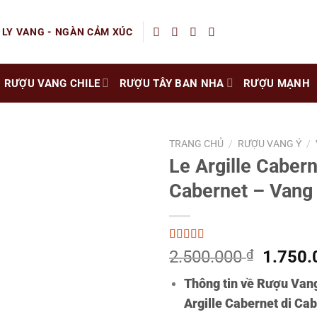
 LY VANG - NGÀN CẢM XÚC
RƯỢU VANG CHILE
RƯỢU TÂY BAN NHA
RƯỢU MẠNH
TRANG CHỦ
/
RƯỢU VANG Ý
/
Le Argille Cabern
Cabernet – Vang
5.00
2
trên 5
Giá
2.500.000
₫
1.750
dựa trên
gốc
đánh giá
Thông tin về Rượu Van
là:
Argille Cabernet di Ca
2.500.