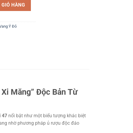
- Vang Xi Măng số lượng
 GIỎ HÀNG
Vang Ý Đỏ
g Xi Măng” Độc Bản Từ
 47
nổi bật như một biểu tượng khác biệt
 vang nhờ phương pháp ủ rượu độc đáo