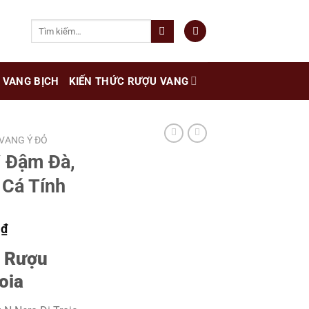
Tìm
kiếm:
VANG BỊCH
KIẾN THỨC RƯỢU VANG
VANG Ý ĐỎ
Ý Đậm Đà,
Cá Tính
Giá
0
₫
hiện
n Rượu
tại
₫.
là:
oia
680.000 ₫.