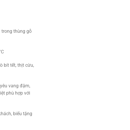
 trong thùng gỗ
°C
 bít tết, thịt cừu,
yêu vang đậm,
iệt phù hợp với
 khách, biếu tặng