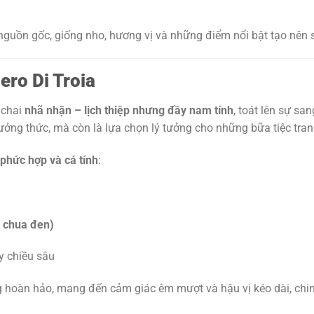
nguồn gốc, giống nho, hương vị và những điểm nổi bật tạo nên 
ero Di Troia
 chai
nhã nhặn – lịch thiệp nhưng đầy nam tính
, toát lên sự sa
hưởng thức, mà còn là lựa chọn lý tưởng cho những bữa tiệc tra
phức hợp và cá tính
:
ý chua đen)
 chiều sâu
hoàn hảo, mang đến cảm giác êm mượt và hậu vị kéo dài, chi