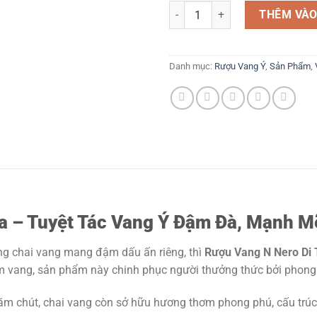
Tuyệt Tác Vang Ý Đậm Đà, Mạnh 
THÊM VÀO
Danh mục:
Rượu Vang Ý
,
Sản Phẩm
,
a – Tuyệt Tác Vang Ý Đậm Đà, Mạnh M
ng chai vang mang đậm dấu ấn riêng, thì
Rượu Vang N Nero Di 
àm vang, sản phẩm này chinh phục người thưởng thức bởi phong
ăm chút, chai vang còn sở hữu hương thơm phong phú, cấu trúc