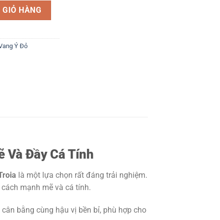
Mẽ Và Đầy Cá Tính số lượng
 GIỎ HÀNG
Vang Ý Đỏ
ẽ Và Đầy Cá Tính
Troia
là một lựa chọn rất đáng trải nghiệm.
 cách mạnh mẽ và cá tính.
 cân bằng cùng hậu vị bền bỉ, phù hợp cho