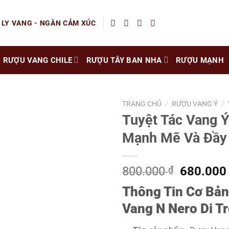
 LY VANG - NGÀN CẢM XÚC
RƯỢU VANG CHILE
RƯỢU TÂY BAN NHA
RƯỢU MẠNH
TRANG CHỦ
/
RƯỢU VANG Ý
/
Tuyệt Tác Vang 
Mạnh Mẽ Và Đầy 
Giá
800.000
₫
680.00
gốc
Thông Tin Cơ Bả
là:
800.000 
Vang N Nero Di Tr