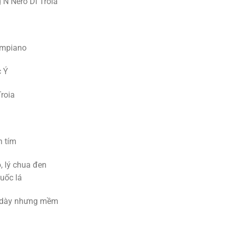
N Nero Di Troia
ampiano
 Ý
roia
 tím
 lý chua đen
huốc lá
 dày nhưng mềm