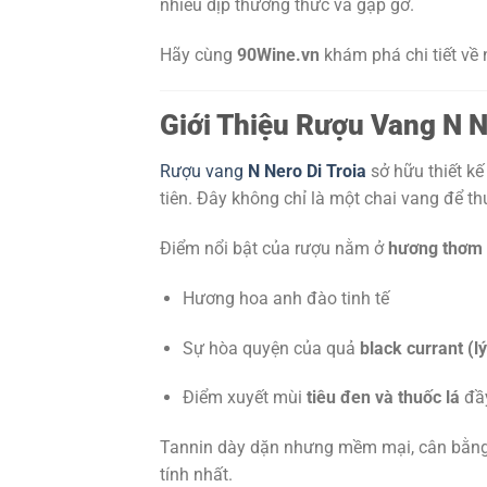
nhiều dịp thưởng thức và gặp gỡ.
Hãy cùng
90Wine.vn
khám phá chi tiết về 
Giới Thiệu Rượu Vang N N
Rượu vang
N Nero Di Troia
sở hữu thiết kế
tiên. Đây không chỉ là một chai vang để t
Điểm nổi bật của rượu nằm ở
hương thơm 
Hương hoa anh đào tinh tế
Sự hòa quyện của quả
black currant (l
Điểm xuyết mùi
tiêu đen và thuốc lá
đầy
Tannin dày dặn nhưng mềm mại, cân bằng 
tính nhất.