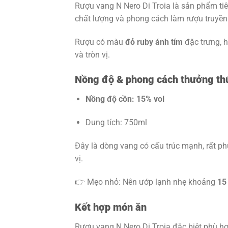
Rượu vang N Nero Di Troia là sản phẩm ti
chất lượng và phong cách làm rượu truyền 
Rượu có màu
đỏ ruby ánh tím
đặc trưng, h
và tròn vị.
Nồng độ & phong cách thưởng th
Nồng độ cồn: 15% vol
Dung tích: 750ml
Đây là dòng vang có cấu trúc mạnh, rất p
vị.
👉 Mẹo nhỏ: Nên ướp lạnh nhẹ khoảng
15
Kết hợp món ăn
Rượu vang N Nero Di Troia đặc biệt phù h