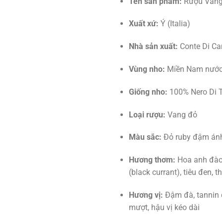
Tên sản phẩm:
Rượu Vang 
Xuất xứ:
Ý (Italia)
Nhà sản xuất:
Conte Di C
Vùng nho:
Miền Nam nước
Giống nho:
100% Nero Di T
Loại rượu:
Vang đỏ
Màu sắc:
Đỏ ruby đậm ánh
Hương thơm:
Hoa anh đào,
(black currant), tiêu đen, t
Hương vị:
Đậm đà, tannin
mượt, hậu vị kéo dài