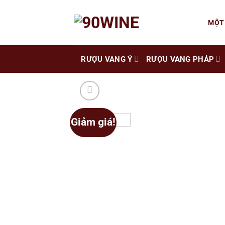
Skip
to
MỘT
content
RƯỢU VANG Ý
RƯỢU VANG PHÁP
Giảm giá!