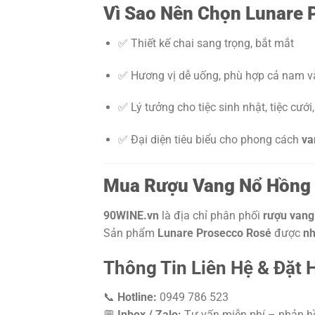
Vì Sao Nên Chọn Lunare 
✅ Thiết kế chai sang trọng, bắt mắt
✅ Hương vị dễ uống, phù hợp cả nam v
✅ Lý tưởng cho tiệc sinh nhật, tiệc cưới,
✅ Đại diện tiêu biểu cho phong cách
va
Mua Rượu Vang Nổ Hồng 
90WINE.vn
là địa chỉ phân phối
rượu vang 
Sản phẩm
Lunare Prosecco Rosé
được
nh
Thông Tin Liên Hệ & Đặt 
📞
Hotline:
0949 786 523
💬
Inbox / Zalo:
Tư vấn miễn phí – phản h