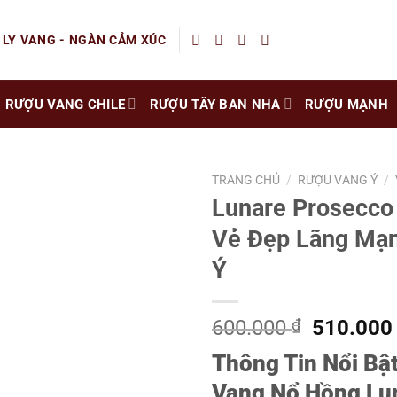
 LY VANG - NGÀN CẢM XÚC
RƯỢU VANG CHILE
RƯỢU TÂY BAN NHA
RƯỢU MẠNH
TRANG CHỦ
/
RƯỢU VANG Ý
/
Lunare Prosecco
Vẻ Đẹp Lãng Mạ
Ý
Giá
600.000
₫
510.00
gốc
Thông Tin Nổi Bậ
là:
600.000 
Vang Nổ Hồng Lu