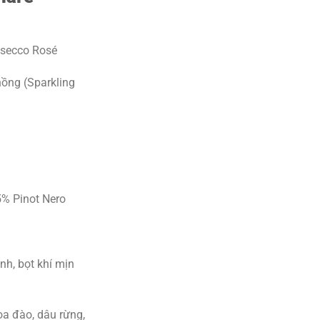
510.000 ₫.
secco Rosé
ồng (Sparkling
% Pinot Nero
h, bọt khí mịn
a đào, dâu rừng,