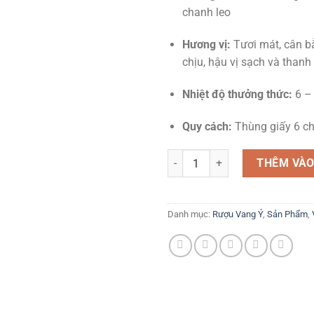
chanh leo
Hương vị:
Tươi mát, cân b
chịu, hậu vị sạch và thanh
Nhiệt độ thưởng thức:
6 –
Quy cách:
Thùng giấy 6 ch
Lunare Prosecco Rosé – Vẻ Đẹp 
THÊM VÀO
Danh mục:
Rượu Vang Ý
,
Sản Phẩm
,