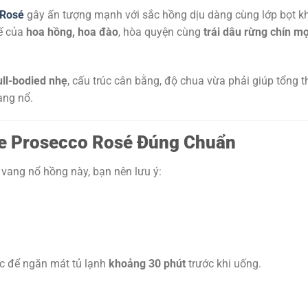
 Rosé
gây ấn tượng mạnh với sắc hồng dịu dàng cùng lớp bọt khí
tế của
hoa hồng, hoa đào
, hòa quyện cùng
trái dâu rừng chín m
ull-bodied nhẹ
, cấu trúc cân bằng, độ chua vừa phải giúp tổng t
ang nổ.
e Prosecco Rosé Đúng Chuẩn
 vang nổ hồng này, bạn nên lưu ý:
 để ngăn mát tủ lạnh
khoảng 30 phút
trước khi uống.