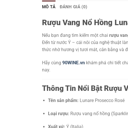
MÔ TẢ
ĐÁNH GIÁ (0)
Rượu Vang Nổ Hồng Lun
Nếu bạn đang tìm kiếm một chai
rượu vang
Đến từ nước Ý – cái nôi của nghệ thuật l
thức nhờ hương vị tươi mát, cân bằng và 
Hãy cùng
90WINE.vn
khám phá chi tiết ch
nay.
Thông Tin Nổi Bật Rượu 
Tên sản phẩm:
Lunare Prosecco Rosé
Loại rượu:
Rượu vang nổ hồng (Sparkli
Xuất xứ:
Ý (Italia)