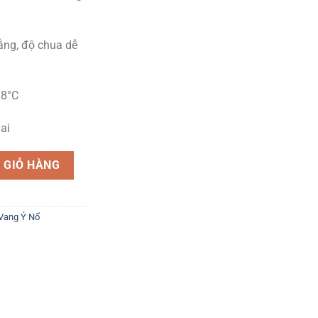
ằng, độ chua dễ
 8°C
ai
Lãng Mạn Từ Nước Ý số lượng
 GIỎ HÀNG
Vang Ý Nổ