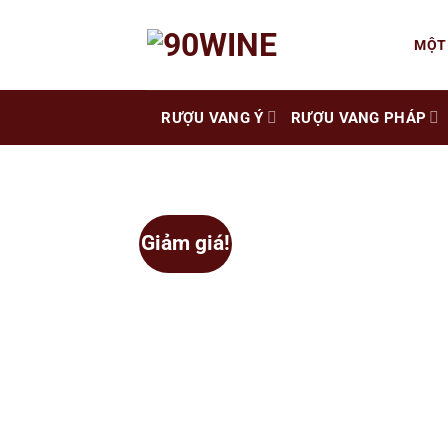
Skip
to
MỘT
content
RƯỢU VANG Ý
RƯỢU VANG PHÁP
Giảm giá!