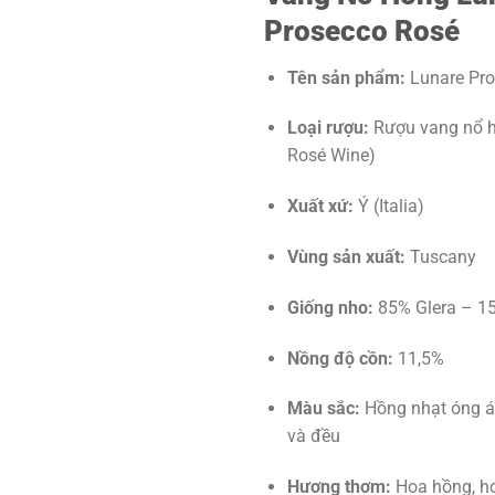
Prosecco Rosé
Tên sản phẩm:
Lunare Pro
Loại rượu:
Rượu vang nổ h
Rosé Wine)
Xuất xứ:
Ý (Italia)
Vùng sản xuất:
Tuscany
Giống nho:
85% Glera – 15
Nồng độ cồn:
11,5%
Màu sắc:
Hồng nhạt óng án
và đều
Hương thơm:
Hoa hồng, ho