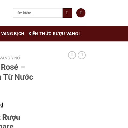
Tìm
kiếm:
VANG BỊCH
KIẾN THỨC RƯỢU VANG
VANG Ý NỔ
 Rosé –
n Từ Nước
Giá
0
₫
hiện
t Rượu
tại
₫.
là:
nare