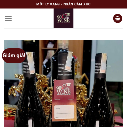
Skip
MỘT LY VANG - NGÀN CẢM XÚC
to
content
Giảm giá!