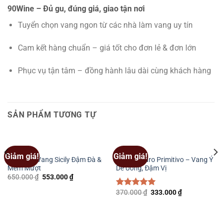
90Wine – Đủ gu, đúng giá, giao tận nơi
Tuyển chọn vang ngon từ các nhà làm vang uy tín
Cam kết hàng chuẩn – giá tốt cho đơn lẻ & đơn lớn
Phục vụ tận tâm – đồng hành lâu dài cùng khách hàng
SẢN PHẨM TƯƠNG TỰ
SẢN PHẨM
SẢN PHẨM
Giảm giá!
Giảm giá!
Tinh Hoa Vang Sicily Đậm Đà &
Negroamaro Primitivo – Vang Ý
Mềm Mượt
Dễ Uống, Đậm Vị
Giá
Giá
650.000
₫
553.000
₫
gốc
hiện
là:
tại
Giá
Giá
370.000
₫
333.000
₫
Được xếp
650.000 ₫.
là:
gốc
hiện
hạng
5.00
553.000 ₫.
là:
tại
5 sao
370.000 ₫.
là:
333.000 ₫.