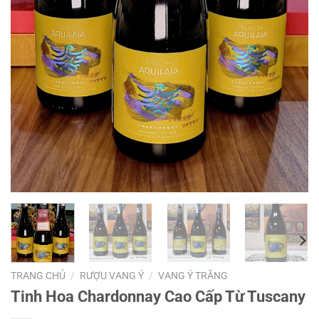
TRANG CHỦ
/
RƯỢU VANG Ý
/
VANG Ý TRẮNG
Tinh Hoa Chardonnay Cao Cấp Từ Tuscany