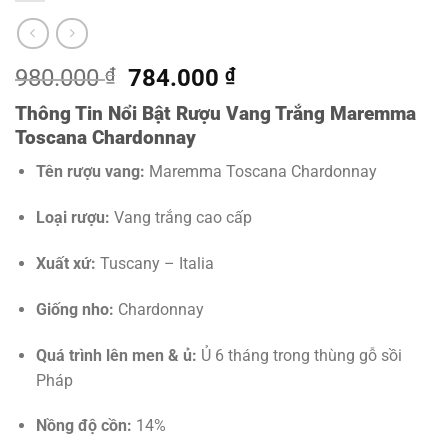
Giá
Giá
980.000
₫
784.000
₫
gốc
hiện
Thông Tin Nổi Bật Rượu Vang Trắng Maremma
là:
tại
Toscana Chardonnay
980.000 ₫.
là:
784.000 ₫.
Tên rượu vang:
Maremma Toscana Chardonnay
Loại rượu:
Vang trắng cao cấp
Xuất xứ:
Tuscany – Italia
Giống nho:
Chardonnay
Quá trình lên men & ủ:
Ủ 6 tháng trong thùng gỗ sồi
Pháp
Nồng độ cồn:
14%