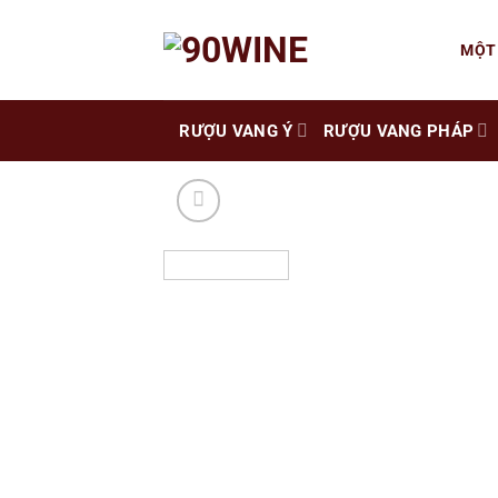
Skip
to
MỘT
content
RƯỢU VANG Ý
RƯỢU VANG PHÁP