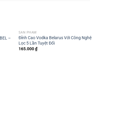
SẢN PHẨM
Giảm giá!
Đỉnh Cao Vodka Belarus Với Công Nghệ
BEL –
Lọc 5 Lần Tuyệt Đối
165.000
₫
SẢN PHẨM
Tuyệt Tác Appass
Nước Ý
Giá
1.000.000
₫
700.
gốc
là:
1.000