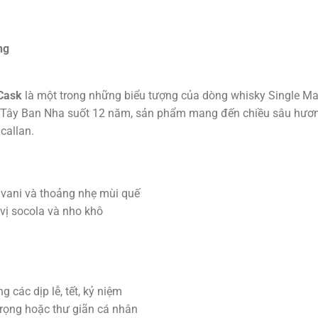
ng
 Cask
là một trong những biểu tượng của dòng whisky Single Mal
từ Tây Ban Nha suốt 12 năm, sản phẩm mang đến chiều sâu hươ
callan.
 vani và thoảng nhẹ mùi quế
vị socola và nho khô
g các dịp lễ, tết, kỷ niệm
trọng hoặc thư giãn cá nhân