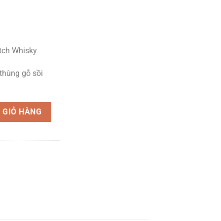
otch Whisky
thùng gỗ sồi
Oak Cask số lượng
 GIỎ HÀNG