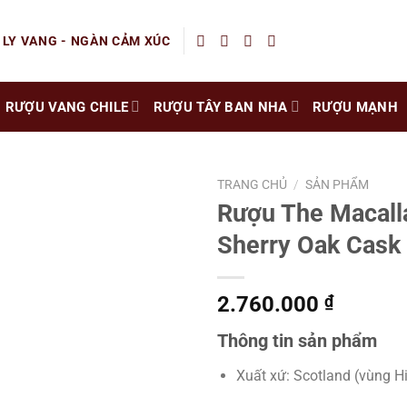
 LY VANG - NGÀN CẢM XÚC
RƯỢU VANG CHILE
RƯỢU TÂY BAN NHA
RƯỢU MẠNH
TRANG CHỦ
/
SẢN PHẨM
Rượu The Macall
Sherry Oak Cask
2.760.000
₫
Thông tin sản phẩm
Xuất xứ: Scotland (vùng H