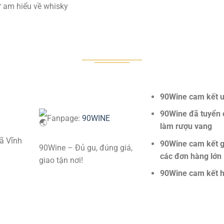
ự am hiểu về whisky
90Wine cam kết uy
90Wine đã tuyển 
Fanpage:
90WINE
làm rượu vang
Xã Vĩnh
90Wine cam kết gi
90Wine – Đủ gu, đúng giá,
các đơn hàng lớn
giao tận nơi!
90Wine cam kết h