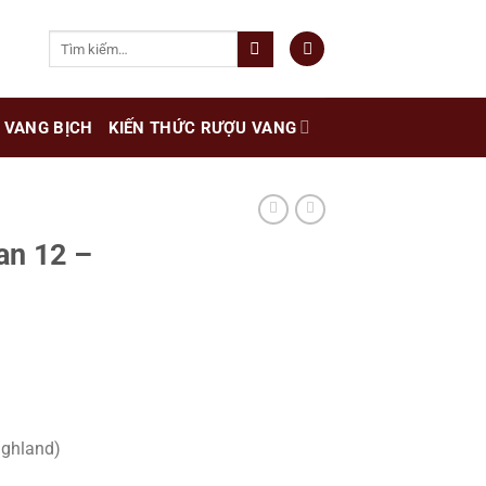
Tìm
kiếm:
VANG BỊCH
KIẾN THỨC RƯỢU VANG
an 12 –
ighland)