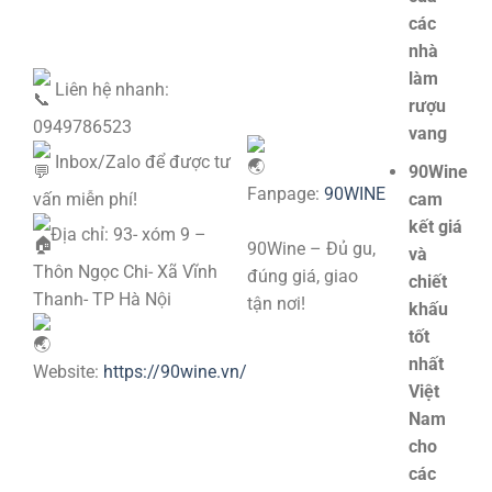
các
nhà
làm
Liên hệ nhanh:
rượu
0949786523
vang
Inbox/Zalo để được tư
90Wine
Fanpage:
90WINE
vấn miễn phí!
cam
kết giá
Địa chỉ: 93- xóm 9 –
90Wine – Đủ gu,
và
Thôn Ngọc Chi- Xã Vĩnh
đúng giá, giao
chiết
Thanh- TP Hà Nội
tận nơi!
khấu
tốt
nhất
Website:
https://90wine.vn/
Việt
Nam
cho
các