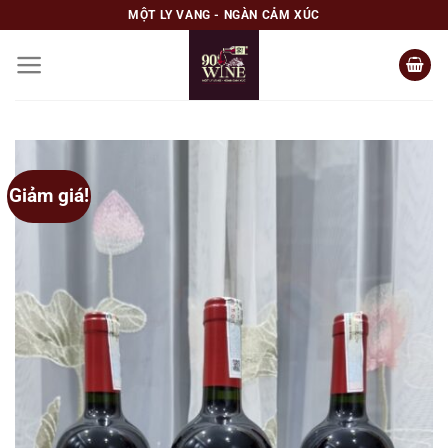
Skip
MỘT LY VANG - NGÀN CẢM XÚC
to
content
Giảm giá!