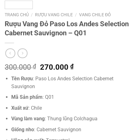
TRANG CHỦ
/
RƯỢU VANG CHILE
/
VANG CHILE ĐỎ
Rượu Vang Đỏ Paso Los Andes Selection
Cabernet Sauvignon – Q01
Giá
Giá
300.000
₫
270.000
₫
gốc
hiện
Tên Rượu
: Paso Los Andes Selection Cabernet
là:
tại
Sauvignon
300.000 ₫.
là:
270.000 ₫.
Mã Sản phẩm
: Q01
Xuất xứ
: Chile
Vùng làm vang
: Thung lũng Colchagua
Giống nho
: Cabernet Sauvignon