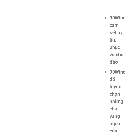
90Wine
cam
kết uy
tín,
phục
vụ chu
đáo
90Wine
đã
tuyển
chọn
những
chai
vang
ngon
của