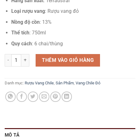
Hãng sản xuất
: Terraustral
Loại rượu vang
: Rượu vang đỏ
Nồng độ cồn
: 13%
Thể tích
: 750ml
Quy cách
: 6 chai/thùng
Rượu Vang Đỏ Paso Los Andes Selection Cabernet Sauvignon - Q01 
THÊM VÀO GIỎ HÀNG
Danh mục:
Rượu Vang Chile
,
Sản Phẩm
,
Vang Chile Đỏ
MÔ TẢ