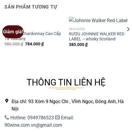
SẢN PHẨM TƯƠNG TỰ
SẢN PHẨM
SẢN PHẨM
Giảm giá!
Tinh Hoa Chardonnay Cao Cấp
RƯỢU JOHNNIE WALKER RED
Từ Tuscany
LABEL – whisky Scotland
Giá
Giá
980.000
₫
784.000
₫
385.000
₫
gốc
hiện
là:
tại
980.000 ₫.
là:
784.000 ₫.
THÔNG TIN LIÊN HỆ
Địa chỉ: 93 Xóm 9 Ngọc Chi , Vĩnh Ngọc, Đông Anh, Hà
Nội
Hotline: 0949786523
Email:
90wine.com.vn@gmail.com