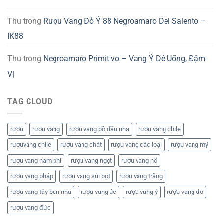
Thu
trong
Rượu Vang Đỏ Ý 88 Negroamaro Del Salento –
IK88
Thu
trong
Negroamaro Primitivo – Vang Ý Dễ Uống, Đậm
Vị
TAG CLOUD
rượu
rượu vang
rượu vang bồ đầu nha
rượu vang chile
rượuvang chile
rượu vang chát
rượu vang các loại
rượu vang mỹ
rượu vang nam phi
rượu vang ngọt
rượu vang nổ
rượu vang pháp
rượu vang sủi bọt
rượu vang trắng
rượu vang tây ban nha
rượu vang úc
rượu vang ý
rượu vang đỏ
rượu vang đức