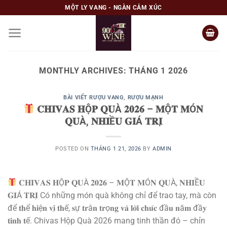
Skip
MỘT LY VANG - NGÀN CẢM XÚC
to
content
MONTHLY ARCHIVES:
THÁNG 1 2026
BÀI VIẾT RƯỢU VANG
,
RƯỢU MẠNH
𝐂𝐇𝐈𝐕𝐀𝐒 𝐇Ộ𝐏 𝐐𝐔À 𝟐𝟎𝟐𝟔 – 𝐌Ộ𝐓 𝐌Ó𝐍
𝐐𝐔À, 𝐍𝐇𝐈Ề𝐔 𝐆𝐈Á 𝐓𝐑𝐈̣
POSTED ON
THÁNG 1 21, 2026
BY
ADMIN
𝐂𝐇𝐈𝐕𝐀𝐒 𝐇Ộ𝐏 𝐐𝐔À 𝟐𝟎𝟐𝟔 – 𝐌Ộ𝐓 𝐌Ó𝐍 𝐐𝐔À, 𝐍𝐇𝐈Ề𝐔
𝐆𝐈Á 𝐓𝐑𝐈̣ Có những món quà không chỉ để trao tay, mà còn
để 𝐭𝐡ể 𝐡𝐢ệ𝐧 𝐯𝐢̣ 𝐭𝐡ế, 𝐬ự 𝐭𝐫â𝐧 𝐭𝐫ọ𝐧𝐠 𝐯𝐚̀ 𝐥𝐨̛̀𝐢 𝐜𝐡𝐮́𝐜 đầ𝐮 𝐧ă𝐦 đầ𝐲
𝐭𝐢𝐧𝐡 𝐭ế. Chivas Hộp Quà 2026 mang tinh thần đó – chỉn