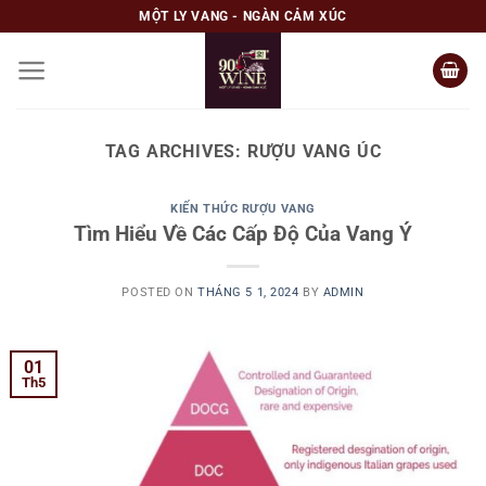
Skip
MỘT LY VANG - NGÀN CẢM XÚC
to
content
TAG ARCHIVES:
RƯỢU VANG ÚC
KIẾN THỨC RƯỢU VANG
Tìm Hiểu Về Các Cấp Độ Của Vang Ý
POSTED ON
THÁNG 5 1, 2024
BY
ADMIN
01
Th5