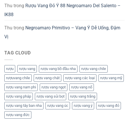
Thu
trong
Rượu Vang Đỏ Ý 88 Negroamaro Del Salento –
IK88
Thu
trong
Negroamaro Primitivo – Vang Ý Dễ Uống, Đậm
Vị
TAG CLOUD
rượu
rượu vang
rượu vang bồ đầu nha
rượu vang chile
rượuvang chile
rượu vang chát
rượu vang các loại
rượu vang mỹ
rượu vang nam phi
rượu vang ngọt
rượu vang nổ
rượu vang pháp
rượu vang sủi bọt
rượu vang trắng
rượu vang tây ban nha
rượu vang úc
rượu vang ý
rượu vang đỏ
rượu vang đức