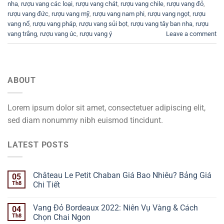
nha
,
rượu vang các loại
,
rượu vang chát
,
rượu vang chile
,
rượu vang đỏ
,
rượu vang đức
,
rượu vang mỹ
,
rượu vang nam phi
,
rượu vang ngọt
,
rượu
vang nổ
,
rượu vang pháp
,
rượu vang sủi bọt
,
rượu vang tây ban nha
,
rượu
vang trắng
,
rượu vang úc
,
rượu vang ý
Leave a comment
ABOUT
Lorem ipsum dolor sit amet, consectetuer adipiscing elit,
sed diam nonummy nibh euismod tincidunt.
LATEST POSTS
Château Le Petit Chaban Giá Bao Nhiêu? Bảng Giá
05
Th8
Chi Tiết
Vang Đỏ Bordeaux 2022: Niên Vụ Vàng & Cách
04
Th8
Chọn Chai Ngon