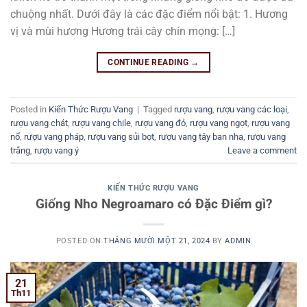
chuộng nhất. Dưới đây là các đặc điểm nổi bật: 1. Hương
vị và mùi hương Hương trái cây chín mọng: […]
CONTINUE READING
→
Posted in
Kiến Thức Rượu Vang
|
Tagged
rượu vang
,
rượu vang các loại
,
rượu vang chát
,
rượu vang chile
,
rượu vang đỏ
,
rượu vang ngọt
,
rượu vang
nổ
,
rượu vang pháp
,
rượu vang sủi bọt
,
rượu vang tây ban nha
,
rượu vang
trắng
,
rượu vang ý
Leave a comment
KIẾN THỨC RƯỢU VANG
Giống Nho Negroamaro có Đặc Điểm gì?
POSTED ON
THÁNG MƯỜI MỘT 21, 2024
BY
ADMIN
21
Th11