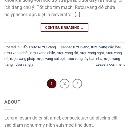
khỏe khi uống với mức độ vừa phải. Dưới đây là những lợi
ích đáng chú ý: Tốt cho tim mạch: Rượu vang đỏ chứa
polyphenol, đặc biệt là resveratrol, […]
CONTINUE READING
→
Posted in
Kiến Thức Rượu Vang
|
Tagged
rượu vang
,
rượu vang các loại
,
rượu vang chát
,
rượu vang chile
,
rượu vang đỏ
,
rượu vang ngọt
,
rượu vang
nổ
,
rượu vang pháp
,
rượu vang sủi bọt
,
rượu vang tây ban nha
,
rượu vang
trắng
,
rượu vang ý
Leave a comment
1
2
ABOUT
Lorem ipsum dolor sit amet, consectetuer adipiscing elit,
sed diam nonummy nibh euismod tincidunt.