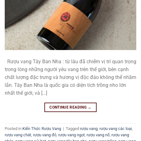
Rượu vang Tây Ban Nha : từ lâu đã chiếm vị trí quan trọng
trong lòng những người yêu vang trên thế giới, bên cạnh
chất lượng đặc trưng và hương vị độc đáo không thể nhầm
lẫn. Tây Ban Nha là quốc gia có diện tích trồng nho lớn
nhất thế giới, và […]
CONTINUE READING
→
Posted in
Kiến Thức Rượu Vang
|
Tagged
rượu vang
,
rượu vang các loại
,
rượu vang chát
,
rượu vang đỏ
,
rượu vang ngọt
,
rượu vang nổ
,
rượu vang