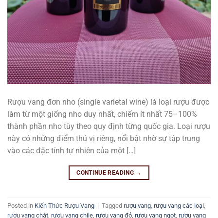
Rượu vang đơn nho (single varietal wine) là loại rượu được
làm từ một giống nho duy nhất, chiếm ít nhất 75–100%
thành phần nho tùy theo quy định từng quốc gia. Loại rượu
này có những điểm thú vị riêng, nổi bật nhờ sự tập trung
vào các đặc tính tự nhiên của một […]
CONTINUE READING
→
Posted in
Kiến Thức Rượu Vang
|
Tagged
rượu vang
,
rượu vang các loại
,
rượu vang chát
,
rượu vang chile
,
rượu vang đỏ
,
rượu vang ngọt
,
rượu vang