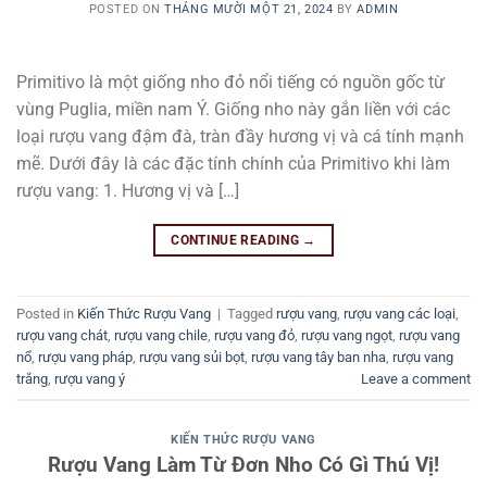
POSTED ON
THÁNG MƯỜI MỘT 21, 2024
BY
ADMIN
Primitivo là một giống nho đỏ nổi tiếng có nguồn gốc từ
vùng Puglia, miền nam Ý. Giống nho này gắn liền với các
loại rượu vang đậm đà, tràn đầy hương vị và cá tính mạnh
mẽ. Dưới đây là các đặc tính chính của Primitivo khi làm
rượu vang: 1. Hương vị và […]
CONTINUE READING
→
Posted in
Kiến Thức Rượu Vang
|
Tagged
rượu vang
,
rượu vang các loại
,
rượu vang chát
,
rượu vang chile
,
rượu vang đỏ
,
rượu vang ngọt
,
rượu vang
nổ
,
rượu vang pháp
,
rượu vang sủi bọt
,
rượu vang tây ban nha
,
rượu vang
trắng
,
rượu vang ý
Leave a comment
KIẾN THỨC RƯỢU VANG
Rượu Vang Làm Từ Đơn Nho Có Gì Thú Vị!