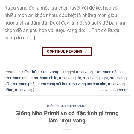
Rượu vang đỏ là một lựa chọn tuyệt vời để kết hợp với
nhiều món ăn khác nhau, đặc biệt là những món giàu
hương vị và đậm đà. Dưới đây là một số gợi ý để bạn lựa
chọn đồ ăn phù hợp với rượu vang đỏ: 1. Thịt đỏ Rượu
vang đỏ có […]
CONTINUE READING
→
Posted in
Kiến Thức Rượu Vang
|
Tagged
rượu vang
,
rượu vang các loại
,
rượu vang chát
,
rượu vang chile
,
rượu vang đỏ
,
rượu vang ngọt
,
rượu vang
nổ
,
rượu vang pháp
,
rượu vang sủi bọt
,
rượu vang tây ban nha
,
rượu vang
trắng
,
rượu vang ý
Leave a comment
KIẾN THỨC RƯỢU VANG
Giống Nho Primitivo có đặc tính gì trong
làm rượu vang