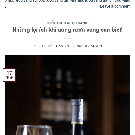
pháp
,
rượu vang sủi bọt
,
rượu vang tây ban nha
,
rượu vang trắng
,
rượu vang
ý
Leave a comment
KIẾN THỨC RƯỢU VANG
Những lợi ích khi uống rượu vang cần biết!
POSTED ON
THÁNG 9 17, 2024
BY
ADMIN
17
Th9