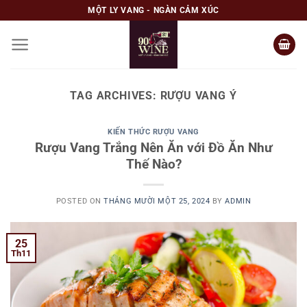
Skip
MỘT LY VANG - NGÀN CẢM XÚC
to
content
TAG ARCHIVES:
RƯỢU VANG Ý
KIẾN THỨC RƯỢU VANG
Rượu Vang Trắng Nên Ăn với Đồ Ăn Như
Thế Nào?
POSTED ON
THÁNG MƯỜI MỘT 25, 2024
BY
ADMIN
25
Th11