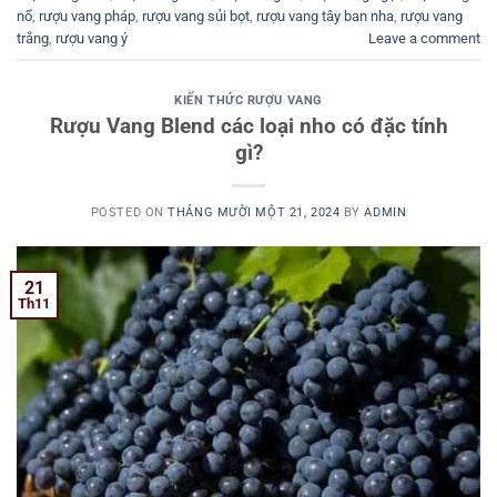
nổ
,
rượu vang pháp
,
rượu vang sủi bọt
,
rượu vang tây ban nha
,
rượu vang
trắng
,
rượu vang ý
Leave a comment
KIẾN THỨC RƯỢU VANG
Rượu Vang Blend các loại nho có đặc tính
gì?
POSTED ON
THÁNG MƯỜI MỘT 21, 2024
BY
ADMIN
21
Th11