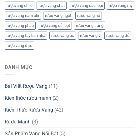
rượuvang chile
rượu vang chát
rượu vang các loại
rượu vang mỹ
rượu vang nam phi
rượu vang ngọt
rượu vang nổ
rượu vang pháp
rượu vang sủi bọt
rượu vang trắng
rượu vang tây ban nha
rượu vang úc
rượu vang ý
rượu vang đỏ
rượu vang đức
DANH MỤC
Bài Viết Rượu Vang
(11)
Kiến thức rượu mạnh
(2)
Kiến Thức Rượu Vang
(42)
Rượu Mạnh
(3)
Sản Phẩm Vang Nổi Bật
(5)