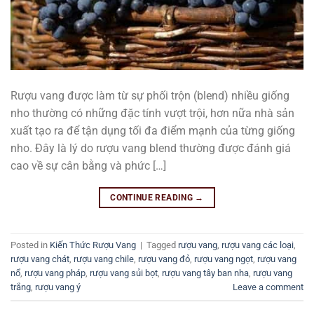
Rượu vang được làm từ sự phối trộn (blend) nhiều giống
nho thường có những đặc tính vượt trội, hơn nữa nhà sản
xuất tạo ra để tận dụng tối đa điểm mạnh của từng giống
nho. Đây là lý do rượu vang blend thường được đánh giá
cao về sự cân bằng và phức […]
CONTINUE READING
→
Posted in
Kiến Thức Rượu Vang
|
Tagged
rượu vang
,
rượu vang các loại
,
rượu vang chát
,
rượu vang chile
,
rượu vang đỏ
,
rượu vang ngọt
,
rượu vang
nổ
,
rượu vang pháp
,
rượu vang sủi bọt
,
rượu vang tây ban nha
,
rượu vang
trắng
,
rượu vang ý
Leave a comment