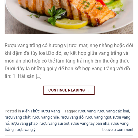
Rượu vang trắng có hương vị tươi mát, nhẹ nhàng hoặc đôi
khi đậm đà tùy loại.Do đó, sự kết hợp giữa vang trắng và
món ăn phù hợp có thể làm tăng trải nghiệm thưởng thức.
Dưới đây là những gợi ý để bạn kết hợp vang trắng với đồ
ăn: 1. Hải sản […]
CONTINUE READING
→
Posted in
Kiến Thức Rượu Vang
|
Tagged
rượu vang
,
rượu vang các loại
,
rượu vang chát
,
rượu vang chile
,
rượu vang đỏ
,
rượu vang ngọt
,
rượu vang
nổ
,
rượu vang pháp
,
rượu vang sủi bọt
,
rượu vang tây ban nha
,
rượu vang
trắng
,
rượu vang ý
Leave a comment