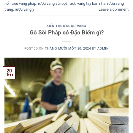
nổ
,
rượu vang pháp
,
rượu vang sủi bọt
,
rượu vang tây ban nha
,
rượu vang
trắng
,
rượu vang ý
Leave a comment
KIẾN THỨC RƯỢU VANG
Gỗ Sồi Pháp có Đặc Điểm gì?
POSTED ON
THÁNG MƯỜI MỘT 20, 2024
BY
ADMIN
20
Th11