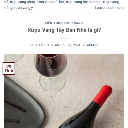
nổ
,
rượu vang pháp
,
rượu vang sủi bọt
,
rượu vang tây ban nha
,
rượu vang
trắng
,
rượu vang ý
Leave a comment
KIẾN THỨC RƯỢU VANG
Rượu Vang Tây Ban Nha là gì?
POSTED ON
THÁNG 10 29, 2024
BY
ADMIN
29
Th10