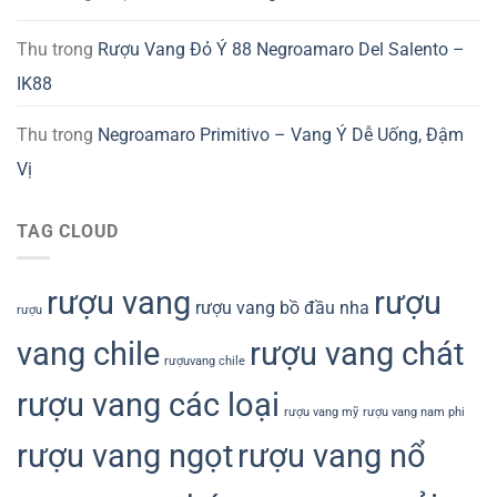
Thu
trong
Rượu Vang Đỏ Ý 88 Negroamaro Del Salento –
IK88
Thu
trong
Negroamaro Primitivo – Vang Ý Dễ Uống, Đậm
Vị
TAG CLOUD
rượu vang
rượu
rượu vang bồ đầu nha
rượu
vang chile
rượu vang chát
rượuvang chile
rượu vang các loại
rượu vang mỹ
rượu vang nam phi
rượu vang ngọt
rượu vang nổ