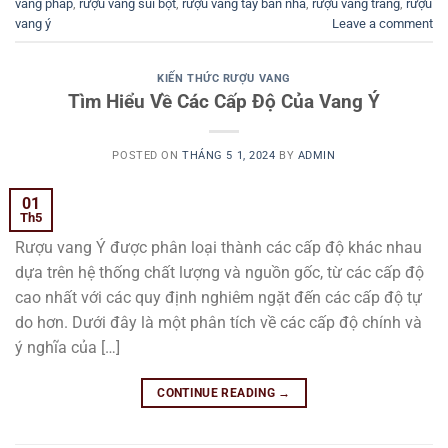
vang pháp
,
rượu vang sủi bọt
,
rượu vang tây ban nha
,
rượu vang trắng
,
rượu
vang ý
Leave a comment
KIẾN THỨC RƯỢU VANG
Tìm Hiểu Về Các Cấp Độ Của Vang Ý
POSTED ON
THÁNG 5 1, 2024
BY
ADMIN
01
Th5
Rượu vang Ý được phân loại thành các cấp độ khác nhau
dựa trên hệ thống chất lượng và nguồn gốc, từ các cấp độ
cao nhất với các quy định nghiêm ngặt đến các cấp độ tự
do hơn. Dưới đây là một phân tích về các cấp độ chính và
ý nghĩa của […]
CONTINUE READING
→