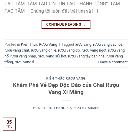
TẠO TẦM, TẦM TẠO TÍN, TÍN TẠO THÀNH CÔNG”. TÂM
TẠO TẦM – Chúng tôi luôn đặt trái tim và […]
CONTINUE READING
→
Posted in
Kiến Thức Rượu Vang
|
Tagged
rượu vang
,
rượu vang các loại
,
rượu vang chát
,
rượu vang chile
,
rượu vang đỏ
,
rượu vang ngọt
,
rượu vang
nổ
,
rượu vang pháp
,
rượu vang sủi bọt
,
rượu vang tây ban nha
,
rượu vang
trắng
,
rượu vang ý
Leave a comment
KIẾN THỨC RƯỢU VANG
Khám Phá Vẻ Đẹp Độc Đáo của Chai Rượu
Vang Xi Măng
POSTED ON
THÁNG 5 5, 2024
BY
ADMIN
05
Th5