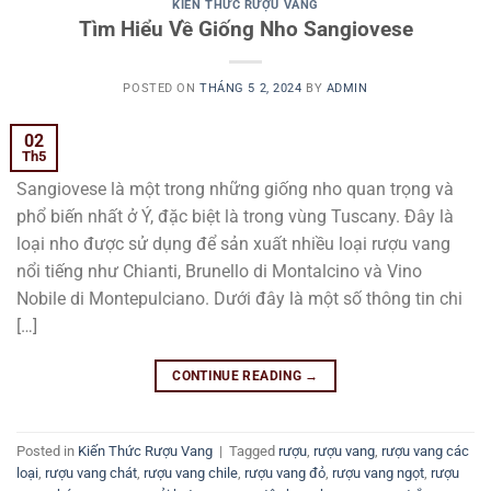
KIẾN THỨC RƯỢU VANG
Tìm Hiểu Về Giống Nho Sangiovese
POSTED ON
THÁNG 5 2, 2024
BY
ADMIN
02
Th5
Sangiovese là một trong những giống nho quan trọng và
phổ biến nhất ở Ý, đặc biệt là trong vùng Tuscany. Đây là
loại nho được sử dụng để sản xuất nhiều loại rượu vang
nổi tiếng như Chianti, Brunello di Montalcino và Vino
Nobile di Montepulciano. Dưới đây là một số thông tin chi
[…]
CONTINUE READING
→
Posted in
Kiến Thức Rượu Vang
|
Tagged
rượu
,
rượu vang
,
rượu vang các
loại
,
rượu vang chát
,
rượu vang chile
,
rượu vang đỏ
,
rượu vang ngọt
,
rượu