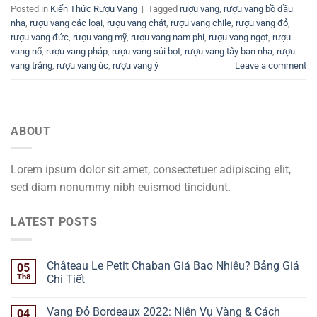
Posted in
Kiến Thức Rượu Vang
|
Tagged
rượu vang
,
rượu vang bồ đầu
nha
,
rượu vang các loại
,
rượu vang chát
,
rượu vang chile
,
rượu vang đỏ
,
rượu vang đức
,
rượu vang mỹ
,
rượu vang nam phi
,
rượu vang ngọt
,
rượu
vang nổ
,
rượu vang pháp
,
rượu vang sủi bọt
,
rượu vang tây ban nha
,
rượu
vang trắng
,
rượu vang úc
,
rượu vang ý
Leave a comment
ABOUT
Lorem ipsum dolor sit amet, consectetuer adipiscing elit,
sed diam nonummy nibh euismod tincidunt.
LATEST POSTS
Château Le Petit Chaban Giá Bao Nhiêu? Bảng Giá
05
Th8
Chi Tiết
Vang Đỏ Bordeaux 2022: Niên Vụ Vàng & Cách
04