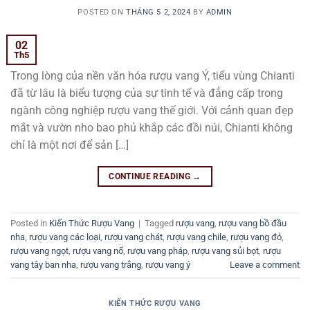
POSTED ON
THÁNG 5 2, 2024
BY
ADMIN
02
Th5
Trong lòng của nền văn hóa rượu vang Ý, tiểu vùng Chianti
đã từ lâu là biểu tượng của sự tinh tế và đẳng cấp trong
ngành công nghiệp rượu vang thế giới. Với cảnh quan đẹp
mắt và vườn nho bao phủ khắp các đồi núi, Chianti không
chỉ là một nơi để sản […]
CONTINUE READING
→
Posted in
Kiến Thức Rượu Vang
|
Tagged
rượu vang
,
rượu vang bồ đầu
nha
,
rượu vang các loại
,
rượu vang chát
,
rượu vang chile
,
rượu vang đỏ
,
rượu vang ngọt
,
rượu vang nổ
,
rượu vang pháp
,
rượu vang sủi bọt
,
rượu
vang tây ban nha
,
rượu vang trắng
,
rượu vang ý
Leave a comment
KIẾN THỨC RƯỢU VANG