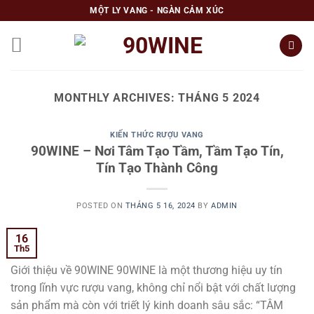
Skip
MỘT LY VANG - NGÀN CẢM XÚC
to
content
MONTHLY ARCHIVES:
THÁNG 5 2024
KIẾN THỨC RƯỢU VANG
90WINE – Nơi Tâm Tạo Tầm, Tầm Tạo Tín,
Tín Tạo Thành Công
POSTED ON
THÁNG 5 16, 2024
BY
ADMIN
16
Th5
Giới thiệu về 90WINE 90WINE là một thương hiệu uy tín
trong lĩnh vực rượu vang, không chỉ nổi bật với chất lượng
sản phẩm mà còn với triết lý kinh doanh sâu sắc: “TÂM