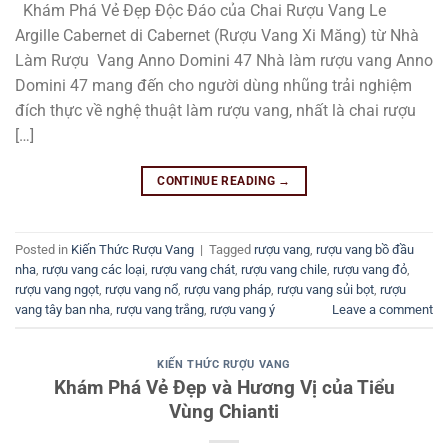
Khám Phá Vẻ Đẹp Độc Đáo của Chai Rượu Vang Le
Argille Cabernet di Cabernet (Rượu Vang Xi Măng) từ Nhà
Làm Rượu Vang Anno Domini 47 Nhà làm rượu vang Anno
Domini 47 mang đến cho người dùng nhũng trải nghiệm
đích thực về nghệ thuật làm rượu vang, nhất là chai rượu
[…]
CONTINUE READING
→
Posted in
Kiến Thức Rượu Vang
|
Tagged
rượu vang
,
rượu vang bồ đầu
nha
,
rượu vang các loại
,
rượu vang chát
,
rượu vang chile
,
rượu vang đỏ
,
rượu vang ngọt
,
rượu vang nổ
,
rượu vang pháp
,
rượu vang sủi bọt
,
rượu
vang tây ban nha
,
rượu vang trắng
,
rượu vang ý
Leave a comment
KIẾN THỨC RƯỢU VANG
Khám Phá Vẻ Đẹp và Hương Vị của Tiểu
Vùng Chianti