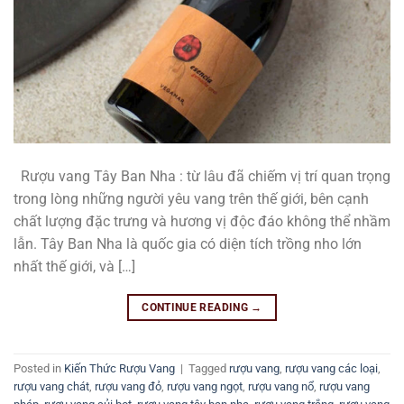
Rượu vang Tây Ban Nha : từ lâu đã chiếm vị trí quan trọng
trong lòng những người yêu vang trên thế giới, bên cạnh
chất lượng đặc trưng và hương vị độc đáo không thể nhầm
lẫn. Tây Ban Nha là quốc gia có diện tích trồng nho lớn
nhất thế giới, và […]
CONTINUE READING
→
Posted in
Kiến Thức Rượu Vang
|
Tagged
rượu vang
,
rượu vang các loại
,
rượu vang chát
,
rượu vang đỏ
,
rượu vang ngọt
,
rượu vang nổ
,
rượu vang