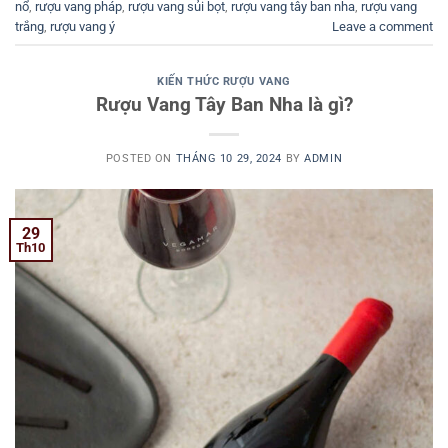
nổ
,
rượu vang pháp
,
rượu vang sủi bọt
,
rượu vang tây ban nha
,
rượu vang
trắng
,
rượu vang ý
Leave a comment
KIẾN THỨC RƯỢU VANG
Rượu Vang Tây Ban Nha là gì?
POSTED ON
THÁNG 10 29, 2024
BY
ADMIN
29
Th10