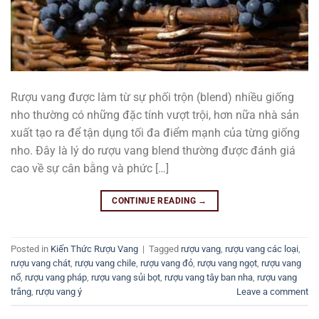
Rượu vang được làm từ sự phối trộn (blend) nhiều giống
nho thường có những đặc tính vượt trội, hơn nữa nhà sản
xuất tạo ra để tận dụng tối đa điểm mạnh của từng giống
nho. Đây là lý do rượu vang blend thường được đánh giá
cao về sự cân bằng và phức […]
CONTINUE READING
→
Posted in
Kiến Thức Rượu Vang
|
Tagged
rượu vang
,
rượu vang các loại
,
rượu vang chát
,
rượu vang chile
,
rượu vang đỏ
,
rượu vang ngọt
,
rượu vang
nổ
,
rượu vang pháp
,
rượu vang sủi bọt
,
rượu vang tây ban nha
,
rượu vang
trắng
,
rượu vang ý
Leave a comment