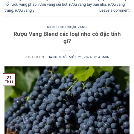
nổ
,
rượu vang pháp
,
rượu vang sủi bọt
,
rượu vang tây ban nha
,
rượu vang
trắng
,
rượu vang ý
Leave a comment
KIẾN THỨC RƯỢU VANG
Rượu Vang Blend các loại nho có đặc tính
gì?
POSTED ON
THÁNG MƯỜI MỘT 21, 2024
BY
ADMIN
21
Th11