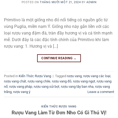
POSTED ON
THÁNG MƯỜI MỘT 21, 2024
BY
ADMIN
Primitivo là một giống nho đỏ nổi tiếng có nguồn gốc từ
vùng Puglia, miền nam Ý. Giống nho này gắn liền với các
loại rượu vang đậm đà, tràn đầy hương vị và cá tính mạnh
mẽ. Dưới đây là các đặc tính chính của Primitivo khi làm
rượu vang: 1. Hương vị và […]
CONTINUE READING
→
Posted in
Kiến Thức Rượu Vang
|
Tagged
rượu vang
,
rượu vang các loại
,
rượu vang chát
,
rượu vang chile
,
rượu vang đỏ
,
rượu vang ngọt
,
rượu vang
nổ
,
rượu vang pháp
,
rượu vang sủi bọt
,
rượu vang tây ban nha
,
rượu vang
trắng
,
rượu vang ý
Leave a comment
KIẾN THỨC RƯỢU VANG
Rượu Vang Làm Từ Đơn Nho Có Gì Thú Vị!