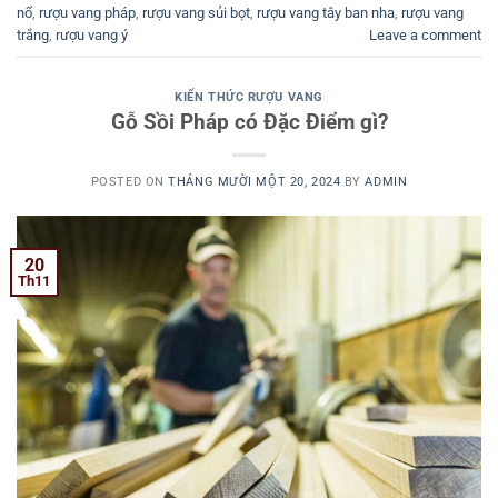
nổ
,
rượu vang pháp
,
rượu vang sủi bọt
,
rượu vang tây ban nha
,
rượu vang
trắng
,
rượu vang ý
Leave a comment
KIẾN THỨC RƯỢU VANG
Gỗ Sồi Pháp có Đặc Điểm gì?
POSTED ON
THÁNG MƯỜI MỘT 20, 2024
BY
ADMIN
20
Th11