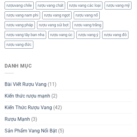
rượuvang chile
rượu vang chát
rượu vang các loại
rượu vang mỹ
rượu vang nam phi
rượu vang ngọt
rượu vang nổ
rượu vang pháp
rượu vang sủi bọt
rượu vang trắng
rượu vang tây ban nha
rượu vang úc
rượu vang ý
rượu vang đỏ
rượu vang đức
DANH MỤC
Bài Viết Rượu Vang
(11)
Kiến thức rượu mạnh
(2)
Kiến Thức Rượu Vang
(42)
Rượu Mạnh
(3)
Sản Phẩm Vang Nổi Bật
(5)