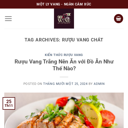
Skip
MỘT LY VANG - NGÀN CẢM XÚC
to
content
TAG ARCHIVES:
RƯỢU VANG CHÁT
KIẾN THỨC RƯỢU VANG
Rượu Vang Trắng Nên Ăn với Đồ Ăn Như
Thế Nào?
POSTED ON
THÁNG MƯỜI MỘT 25, 2024
BY
ADMIN
25
Th11