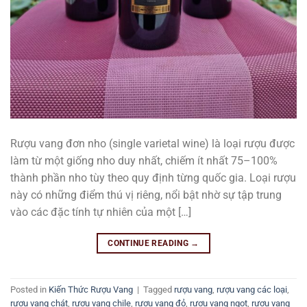
Rượu vang đơn nho (single varietal wine) là loại rượu được
làm từ một giống nho duy nhất, chiếm ít nhất 75–100%
thành phần nho tùy theo quy định từng quốc gia. Loại rượu
này có những điểm thú vị riêng, nổi bật nhờ sự tập trung
vào các đặc tính tự nhiên của một […]
CONTINUE READING
→
Posted in
Kiến Thức Rượu Vang
|
Tagged
rượu vang
,
rượu vang các loại
,
rượu vang chát
,
rượu vang chile
,
rượu vang đỏ
,
rượu vang ngọt
,
rượu vang