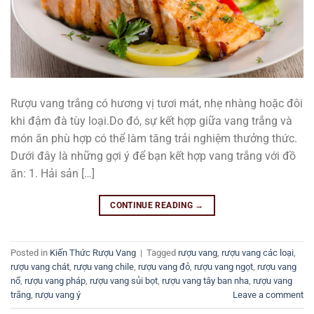
Rượu vang trắng có hương vị tươi mát, nhẹ nhàng hoặc đôi
khi đậm đà tùy loại.Do đó, sự kết hợp giữa vang trắng và
món ăn phù hợp có thể làm tăng trải nghiệm thưởng thức.
Dưới đây là những gợi ý để bạn kết hợp vang trắng với đồ
ăn: 1. Hải sản […]
CONTINUE READING
→
Posted in
Kiến Thức Rượu Vang
|
Tagged
rượu vang
,
rượu vang các loại
,
rượu vang chát
,
rượu vang chile
,
rượu vang đỏ
,
rượu vang ngọt
,
rượu vang
nổ
,
rượu vang pháp
,
rượu vang sủi bọt
,
rượu vang tây ban nha
,
rượu vang
trắng
,
rượu vang ý
Leave a comment