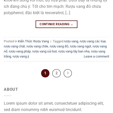
khỏe khi uống với mức độ vừa phải. Dưới đây là những lợi
ích đáng chú ý: Tốt cho tim mạch: Rượu vang đỏ chứa
polyphenol, đặc biệt là resveratrol, […]
CONTINUE READING
→
Posted in
Kiến Thức Rượu Vang
|
Tagged
rượu vang
,
rượu vang các loại
,
rượu vang chát
,
rượu vang chile
,
rượu vang đỏ
,
rượu vang ngọt
,
rượu vang
nổ
,
rượu vang pháp
,
rượu vang sủi bọt
,
rượu vang tây ban nha
,
rượu vang
trắng
,
rượu vang ý
Leave a comment
1
2
ABOUT
Lorem ipsum dolor sit amet, consectetuer adipiscing elit,
sed diam nonummy nibh euismod tincidunt.