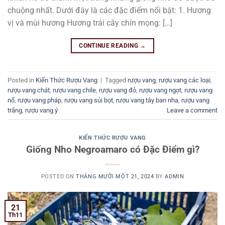
chuộng nhất. Dưới đây là các đặc điểm nổi bật: 1. Hương
vị và mùi hương Hương trái cây chín mọng: […]
CONTINUE READING
→
Posted in
Kiến Thức Rượu Vang
|
Tagged
rượu vang
,
rượu vang các loại
,
rượu vang chát
,
rượu vang chile
,
rượu vang đỏ
,
rượu vang ngọt
,
rượu vang
nổ
,
rượu vang pháp
,
rượu vang sủi bọt
,
rượu vang tây ban nha
,
rượu vang
trắng
,
rượu vang ý
Leave a comment
KIẾN THỨC RƯỢU VANG
Giống Nho Negroamaro có Đặc Điểm gì?
POSTED ON
THÁNG MƯỜI MỘT 21, 2024
BY
ADMIN
21
Th11