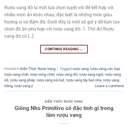
Rượu vang đỏ là một lựa chọn tuyệt vời để kết hợp với
nhiều món ăn khác nhau, đặc biệt là những món giàu
hương vị và đậm đà. Dưới đây là một số gợi ý để bạn lựa
chọn đồ ăn phù hợp với rượu vang đỏ: 1. Thịt đỏ Rượu
vang đỏ có […]
CONTINUE READING
→
Posted in
Kiến Thức Rượu Vang
|
Tagged
rượu vang
,
rượu vang các loại
,
rượu vang chát
,
rượu vang chile
,
rượu vang đỏ
,
rượu vang ngọt
,
rượu vang
nổ
,
rượu vang pháp
,
rượu vang sủi bọt
,
rượu vang tây ban nha
,
rượu vang
trắng
,
rượu vang ý
Leave a comment
KIẾN THỨC RƯỢU VANG
Giống Nho Primitivo có đặc tính gì trong
làm rượu vang