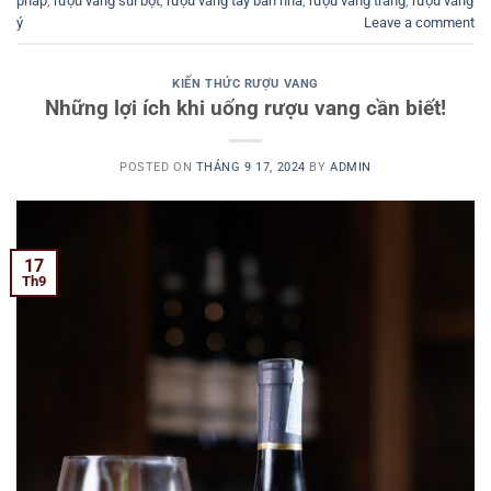
pháp
,
rượu vang sủi bọt
,
rượu vang tây ban nha
,
rượu vang trắng
,
rượu vang
ý
Leave a comment
KIẾN THỨC RƯỢU VANG
Những lợi ích khi uống rượu vang cần biết!
POSTED ON
THÁNG 9 17, 2024
BY
ADMIN
17
Th9