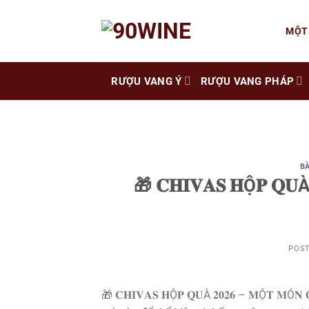
Skip
to
MỘT
content
RƯỢU VANG Ý
RƯỢU VANG PHÁP
BÀ
🎁 𝐂𝐇𝐈𝐕𝐀𝐒 𝐇Ộ𝐏 𝐐𝐔À
POS
🎁 𝐂𝐇𝐈𝐕𝐀𝐒 𝐇Ộ𝐏 𝐐𝐔À 𝟐𝟎𝟐𝟔 – 𝐌Ộ𝐓 𝐌Ó