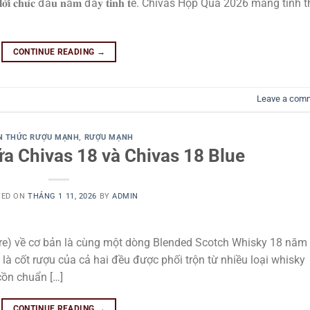
 𝐯𝐚̀ 𝐥𝐨̛̀𝐢 𝐜𝐡𝐮́𝐜 đầ𝐮 𝐧ă𝐦 đầ𝐲 𝐭𝐢𝐧𝐡 𝐭ế. Chivas Hộp Quà 2026 mang tinh
CONTINUE READING
→
Leave a com
N THỨC RƯỢU MẠNH
,
RƯỢU MẠNH
ữa Chivas 18 và Chivas 18 Blue
TED ON
THÁNG 1 11, 2026
BY
ADMIN
ure) về cơ bản là cùng một dòng Blended Scotch Whisky 18 năm
là cốt rượu của cả hai đều được phối trộn từ nhiều loại whisky
cồn chuẩn […]
CONTINUE READING
→