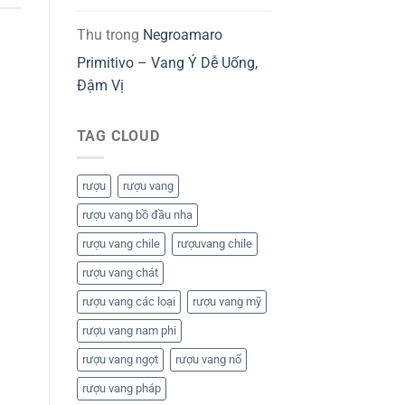
Thu
trong
Negroamaro
Primitivo – Vang Ý Dễ Uống,
Đậm Vị
TAG CLOUD
rượu
rượu vang
rượu vang bồ đầu nha
rượu vang chile
rượuvang chile
rượu vang chát
rượu vang các loại
rượu vang mỹ
rượu vang nam phi
rượu vang ngọt
rượu vang nổ
rượu vang pháp