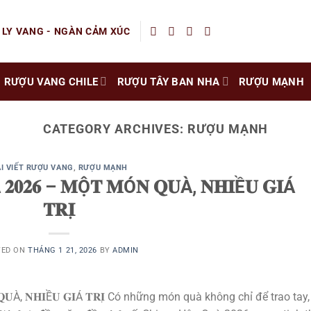
 LY VANG - NGÀN CẢM XÚC
RƯỢU VANG CHILE
RƯỢU TÂY BAN NHA
RƯỢU MẠNH
CATEGORY ARCHIVES:
RƯỢU MẠNH
I VIẾT RƯỢU VANG
,
RƯỢU MẠNH
 𝟐𝟎𝟐𝟔 – 𝐌Ộ𝐓 𝐌Ó𝐍 𝐐𝐔À, 𝐍𝐇𝐈Ề𝐔 𝐆𝐈Á
𝐓𝐑𝐈̣
TED ON
THÁNG 1 21, 2026
BY
ADMIN
𝐍 𝐐𝐔À, 𝐍𝐇𝐈Ề𝐔 𝐆𝐈Á 𝐓𝐑𝐈̣ Có những món quà không chỉ để trao tay,