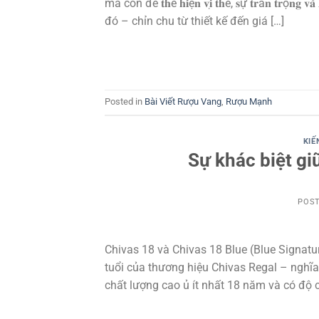
mà còn để 𝐭𝐡ể 𝐡𝐢ệ𝐧 𝐯𝐢̣ 𝐭𝐡ế, 𝐬ự 𝐭𝐫â𝐧 𝐭𝐫ọ𝐧
đó – chỉn chu từ thiết kế đến giá […]
Posted in
Bài Viết Rượu Vang
,
Rượu Mạnh
KIẾ
Sự khác biệt gi
POS
Chivas 18 và Chivas 18 Blue (Blue Signat
tuổi của thương hiệu Chivas Regal – nghĩa 
chất lượng cao ủ ít nhất 18 năm và có độ 