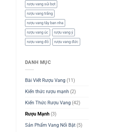
rượu vang sủi bọt
rượu vang trắng
rượu vang tây ban nha
rượu vang úc
rượu vang ý
rượu vang đỏ
rượu vang đức
DANH MỤC
Bài Viết Rượu Vang
(11)
Kiến thức rượu mạnh
(2)
Kiến Thức Rượu Vang
(42)
Rượu Mạnh
(3)
Sản Phẩm Vang Nổi Bật
(5)