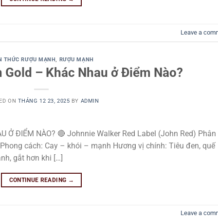
Leave a com
N THỨC RƯỢU MẠNH
,
RƯỢU MẠNH
n Gold – Khác Nhau ở Điểm Nào?
ED ON
THÁNG 12 23, 2025
BY
ADMIN
Ở ĐIỂM NÀO? 🔴 Johnnie Walker Red Label (John Red) Phân
% Phong cách: Cay – khói – mạnh Hương vị chính: Tiêu đen, quế
h, gắt hơn khi […]
CONTINUE READING
→
Leave a com