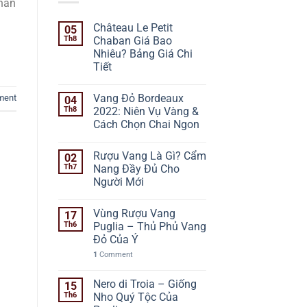
 thần
Château Le Petit
05
Th8
Chaban Giá Bao
Nhiêu? Bảng Giá Chi
Tiết
Vang Đỏ Bordeaux
ment
04
Th8
2022: Niên Vụ Vàng &
Cách Chọn Chai Ngon
Rượu Vang Là Gì? Cẩm
02
Th7
Nang Đầy Đủ Cho
Người Mới
Vùng Rượu Vang
17
Th6
Puglia – Thủ Phủ Vang
Đỏ Của Ý
1
Comment
Nero di Troia – Giống
15
Th6
Nho Quý Tộc Của