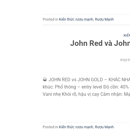
Posted in
Kiến thức rượu mạnh
,
Rượu Mạnh
KIẾ
John Red và Joh
POST
🥃 JOHN RED vs JOHN GOLD – KHÁC NHAU 
khúc: Phổ thông – entry level Độ cồn: 40
Vani nhẹ Khói rõ, hậu vị cay Cảm nhận: Mạn
Posted in
Kiến thức rượu mạnh
,
Rượu Mạnh