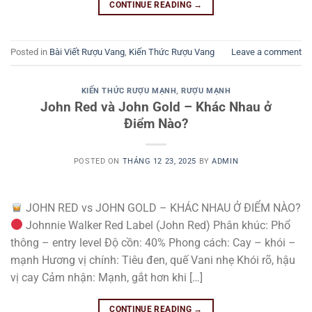
CONTINUE READING
→
Posted in
Bài Viết Rượu Vang
,
Kiến Thức Rượu Vang
Leave a comment
KIẾN THỨC RƯỢU MẠNH
,
RƯỢU MẠNH
John Red và John Gold – Khác Nhau ở
Điểm Nào?
POSTED ON
THÁNG 12 23, 2025
BY
ADMIN
JOHN RED vs JOHN GOLD – KHÁC NHAU Ở ĐIỂM NÀO?
Johnnie Walker Red Label (John Red) Phân khúc: Phổ
thông – entry level Độ cồn: 40% Phong cách: Cay – khói –
mạnh Hương vị chính: Tiêu đen, quế Vani nhẹ Khói rõ, hậu
vị cay Cảm nhận: Mạnh, gắt hơn khi […]
CONTINUE READING
→