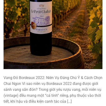
Vang Đỏ Bordeaux 2022: Niên Vụ Đáng Chú Ý & Cách Chọn
Chai Ngon Vì sao niên vụ Bordeaux 2022 đang được giới
sành vang săn đón? Trong giới yêu rượu vang, mỗi niên vụ
(vintage) đều mang một “cá tính” riêng, phụ thuộc vào thời
tiết, khí hậu và điều kiện canh tác của […]