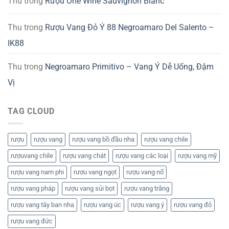
Thu
trong
Rượu One Wine Sauvignon Blanc
Thu
trong
Rượu Vang Đỏ Ý 88 Negroamaro Del Salento –
IK88
Thu
trong
Negroamaro Primitivo – Vang Ý Dễ Uống, Đậm
Vị
TAG CLOUD
rượu
rượu vang
rượu vang bồ đầu nha
rượu vang chile
rượuvang chile
rượu vang chát
rượu vang các loại
rượu vang mỹ
rượu vang nam phi
rượu vang ngọt
rượu vang nổ
rượu vang pháp
rượu vang sủi bọt
rượu vang trắng
rượu vang tây ban nha
rượu vang úc
rượu vang ý
rượu vang đỏ
rượu vang đức