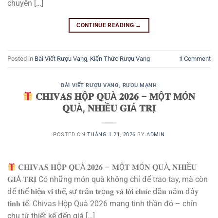
chuyên […]
CONTINUE READING
→
Posted in
Bài Viết Rượu Vang
,
Kiến Thức Rượu Vang
1
Comment
BÀI VIẾT RƯỢU VANG
,
RƯỢU MẠNH
𝐂𝐇𝐈𝐕𝐀𝐒 𝐇Ộ𝐏 𝐐𝐔À 𝟐𝟎𝟐𝟔 – 𝐌Ộ𝐓 𝐌Ó𝐍
𝐐𝐔À, 𝐍𝐇𝐈Ề𝐔 𝐆𝐈Á 𝐓𝐑𝐈̣
POSTED ON
THÁNG 1 21, 2026
BY
ADMIN
𝐂𝐇𝐈𝐕𝐀𝐒 𝐇Ộ𝐏 𝐐𝐔À 𝟐𝟎𝟐𝟔 – 𝐌Ộ𝐓 𝐌Ó𝐍 𝐐𝐔À, 𝐍𝐇𝐈Ề𝐔
𝐆𝐈Á 𝐓𝐑𝐈̣ Có những món quà không chỉ để trao tay, mà còn
để 𝐭𝐡ể 𝐡𝐢ệ𝐧 𝐯𝐢̣ 𝐭𝐡ế, 𝐬ự 𝐭𝐫â𝐧 𝐭𝐫ọ𝐧𝐠 𝐯𝐚̀ 𝐥𝐨̛̀𝐢 𝐜𝐡𝐮́𝐜 đầ𝐮 𝐧ă𝐦 đầ𝐲
𝐭𝐢𝐧𝐡 𝐭ế. Chivas Hộp Quà 2026 mang tinh thần đó – chỉn
chu từ thiết kế đến giá […]