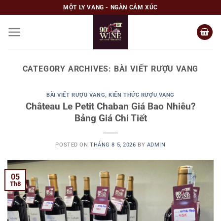
Skip
MỘT LY VANG - NGÀN CẢM XÚC
to
content
CATEGORY ARCHIVES:
BÀI VIẾT RƯỢU VANG
BÀI VIẾT RƯỢU VANG
,
KIẾN THỨC RƯỢU VANG
Château Le Petit Chaban Giá Bao Nhiêu?
Bảng Giá Chi Tiết
POSTED ON
THÁNG 8 5, 2026
BY
ADMIN
05
Th8