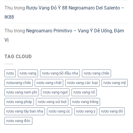
Thu
trong
Rượu Vang Đỏ Ý 88 Negroamaro Del Salento –
IK88
Thu
trong
Negroamaro Primitivo – Vang Ý Dễ Uống, Đậm
Vị
TAG CLOUD
rượu
rượu vang
rượu vang bồ đầu nha
rượu vang chile
rượuvang chile
rượu vang chát
rượu vang các loại
rượu vang mỹ
rượu vang nam phi
rượu vang ngọt
rượu vang nổ
rượu vang pháp
rượu vang sủi bọt
rượu vang trắng
rượu vang tây ban nha
rượu vang úc
rượu vang ý
rượu vang đỏ
rượu vang đức