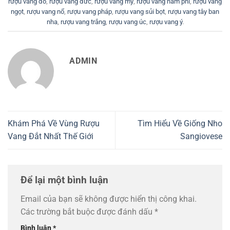
rượu vang đỏ
,
rượu vang đức
,
rượu vang mỹ
,
rượu vang nam phi
,
rượu vang
ngọt
,
rượu vang nổ
,
rượu vang pháp
,
rượu vang sủi bọt
,
rượu vang tây ban
nha
,
rượu vang trắng
,
rượu vang úc
,
rượu vang ý
.
ADMIN
Khám Phá Về Vùng Rượu
Tìm Hiểu Về Giống Nho
Vang Đắt Nhất Thế Giới
Sangiovese
Để lại một bình luận
Email của bạn sẽ không được hiển thị công khai.
Các trường bắt buộc được đánh dấu
*
Bình luận
*