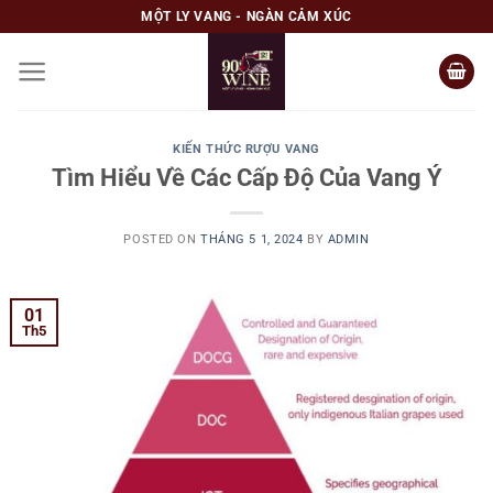
Skip
MỘT LY VANG - NGÀN CẢM XÚC
to
content
KIẾN THỨC RƯỢU VANG
Tìm Hiểu Về Các Cấp Độ Của Vang Ý
POSTED ON
THÁNG 5 1, 2024
BY
ADMIN
01
Th5