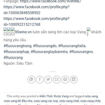
Fanpage:
https://www.facebook.com/90WINE/
https://www.facebook.com/profile.php?
id=100063848558902
https://www.facebook.com/profile.php?
id=100092215212768
90wine.vn
luôn sẵn sàng tìm các loại Vang
khách
hàng yêu cầu.
#Ruouvangtrang
,
#Ruouvangdo
,
#Ruouvangitalia
,
#Ruouvanphap
,
#Ruouvangtaybannha
,
#Ruouvangno
,
#Ruouvang
Nguôn: Siêu Tầm
This entry was posted in
Kiến Thức Rượu Vang
and tagged
rượu vang
,
rượu vang bồ đầu nha
,
rượu vang các loại
,
rượu vang chát
,
rượu vang chile
,