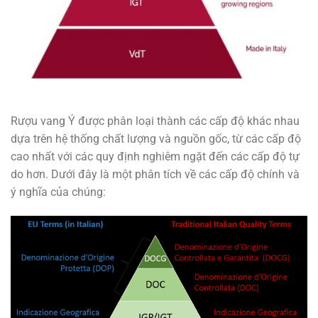
Rượu vang Ý được phân loại thành các cấp độ khác nhau
dựa trên hệ thống chất lượng và nguồn gốc, từ các cấp độ
cao nhất với các quy định nghiêm ngặt đến các cấp độ tự
do hơn. Dưới đây là một phân tích về các cấp độ chính và
ý nghĩa của chúng: