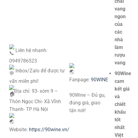
chai
vang
ngon
của
các
nhà
làm
Liên hệ nhanh:
rượu
0949786523
vang
Inbox/Zalo để được tư
90Wine
Fanpage:
90WINE
vấn miễn phí!
cam
kết giá
Địa chỉ: 93- xóm 9 –
90Wine – Đủ gu,
và
Thôn Ngọc Chi- Xã Vĩnh
đúng giá, giao
chiết
Thanh- TP Hà Nội
tận nơi!
khấu
tốt
nhất
Website:
https://90wine.vn/
Việt