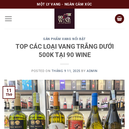
Skip
MỘT LY VANG - NGÀN CẢM XÚC
to
content
SẢN PHẨM VANG NỔI BẬT
TOP CÁC LOẠI VANG TRẮNG DƯỚI
500K TẠI 90 WINE
POSTED ON
THÁNG 9 11, 2025
BY
ADMIN
11
Th9