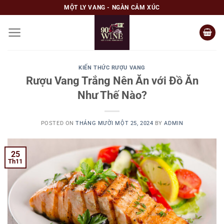
Skip
MỘT LY VANG - NGÀN CẢM XÚC
to
content
KIẾN THỨC RƯỢU VANG
Rượu Vang Trắng Nên Ăn với Đồ Ăn
Như Thế Nào?
POSTED ON
THÁNG MƯỜI MỘT 25, 2024
BY
ADMIN
25
Th11