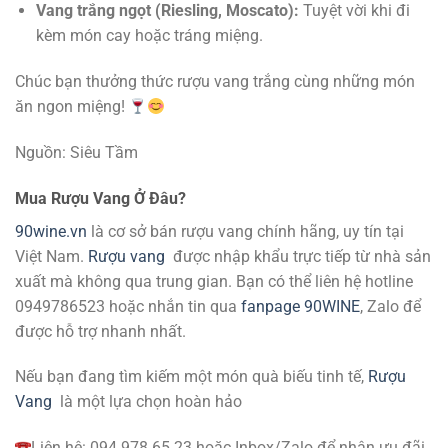
Vang trắng ngọt (Riesling, Moscato):
Tuyệt vời khi đi
kèm món cay hoặc tráng miệng.
Chúc bạn thưởng thức rượu vang trắng cùng những món
ăn ngon miệng!
Nguồn: Siêu Tầm
Mua Rượu Vang Ở Đâu?
90wine.vn
là cơ sở bán rượu vang chính hãng, uy tín tại
Việt Nam.
Rượu vang
được nhập khẩu trực tiếp từ nhà sản
xuất mà không qua trung gian. Bạn có thể liên hệ hotline
0949786523 hoặc nhắn tin qua
fanpage 90WINE
, Zalo để
được hỗ trợ nhanh nhất.
Nếu bạn đang tìm kiếm một món quà biếu tinh tế,
Rượu
Vang
là một lựa chọn hoàn hảo
Liên hệ: 094 978 65 23 hoặc Inbox/Zalo để nhận ưu đãi