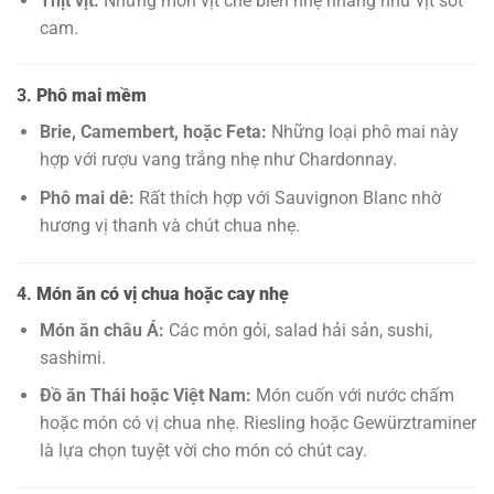
Thịt vịt:
Những món vịt chế biến nhẹ nhàng như vịt sốt
cam.
3.
Phô mai mềm
Brie, Camembert, hoặc Feta:
Những loại phô mai này
hợp với rượu vang trắng nhẹ như Chardonnay.
Phô mai dê:
Rất thích hợp với Sauvignon Blanc nhờ
hương vị thanh và chút chua nhẹ.
4.
Món ăn có vị chua hoặc cay nhẹ
Món ăn châu Á:
Các món gỏi, salad hải sản, sushi,
sashimi.
Đồ ăn Thái hoặc Việt Nam:
Món cuốn với nước chấm
hoặc món có vị chua nhẹ. Riesling hoặc Gewürztraminer
là lựa chọn tuyệt vời cho món có chút cay.