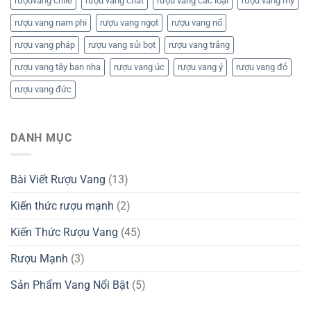
rượuvang chile
rượu vang chát
rượu vang các loại
rượu vang mỹ
rượu vang nam phi
rượu vang ngọt
rượu vang nổ
rượu vang pháp
rượu vang sủi bọt
rượu vang trắng
rượu vang tây ban nha
rượu vang úc
rượu vang ý
rượu vang đỏ
rượu vang đức
DANH MỤC
Bài Viết Rượu Vang
(13)
Kiến thức rượu mạnh
(2)
Kiến Thức Rượu Vang
(45)
Rượu Mạnh
(3)
Sản Phẩm Vang Nổi Bật
(5)